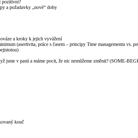
 pozitivní?
incipy a požadavky „nové“ doby
vnováze a kroky k jejich vyvážení
 minimum (asertivita, práce s časem – principy Time managementu vs. p
ejistotou)
dělat, když jsme v pasti a máme pocit, že nic nemůžeme změnit? (SOME
fikovaný kouč