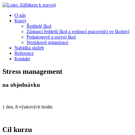
O nás
Kurzy
Ředitelé škol
Zástupci ředitelů škol a vedoucí pracovníci ve školství
Pedagogové a rozvoj škol
Neziskové organizace
Nabídka služeb
Reference
Kontakt
Stress management
na objednávku
1 den, 8 výukových hodin
Cíl kurzu