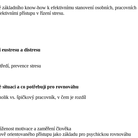
základního know-how k efektivnímu stanovení osobních, pracovních a živ
ktivními přístupu v řízení stresu.
 eustresu a distresu
tředí, prevence stresu
é situaci a co potřebují pro rovnováhu
olik vs. špičkový pracovník, v čem je rozdíl
áženost motivace a zaměření člověka
kově orientovaného přístupu jako základu pro psychickou rovnováhu