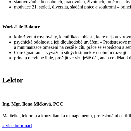
stanovování cílů osobních, pracovních, životních, proč musí být
motivace 21. století, diverzita, sladění práce a soukromí – pr
Work-Life Balance
kolo životní rovnováhy, identifikace oblastí, které nejsou v ro
psychická odolnost a její dlouhodobé utváření – Protistresové
a minimalizace omezení na cestě k cíli, práce se sebeúctou a seb
Core Quadrant – vyvážení silných stránek v osobním rozvoji
princip otevřené linie, proč jít ve vizi ještě dál, aneb co 
Lektor
Ing. Mgr. Ilona Mičková, PCC
Majitelka, lektorka a konzultantka managementu, profesionální certi
» více informací