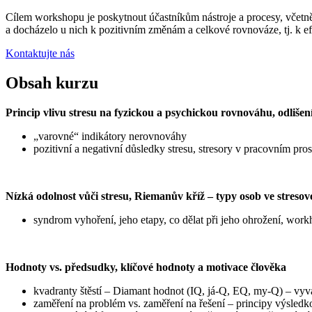
Cílem workshopu je poskytnout účastníkům nástroje a procesy, včetně 
a docházelo u nich k pozitivním změnám a celkové rovnováze, tj. k efe
Kontaktujte nás
Obsah kurzu
Princip vlivu stresu na fyzickou a psychickou rovnováhu, odlišení
„varovné“ indikátory nerovnováhy
pozitivní a negativní důsledky stresu, stresory v pracovním pros
Nízká odolnost vůči stresu, Riemanův kříž – typy osob ve stresov
syndrom vyhoření, jeho etapy, co dělat při jeho ohrožení, workh
Hodnoty vs. předsudky, klíčové hodnoty a motivace člověka
kvadranty štěstí – Diamant hodnot (IQ, já-Q, EQ, my-Q) – vyv
zaměření na problém vs. zaměření na řešení – principy výsled