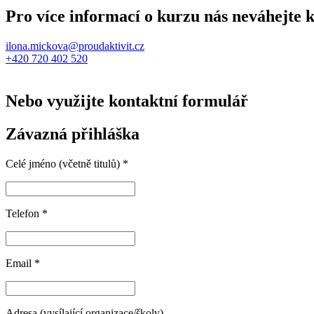
Pro více informací o kurzu nás neváhejte 
ilona.mickova@proudaktivit.cz
+420 720 402 520
Nebo využijte kontaktní formulář
Závazná přihláška
Celé jméno (včetně titulů) *
Telefon *
Email *
Adresa (vysílající organizace/školy)